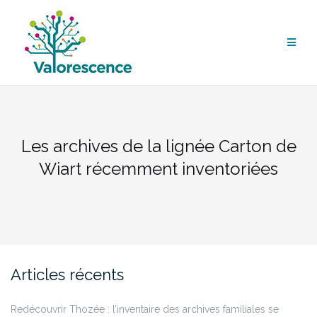
Aller
au
contenu
Les archives de la lignée Carton de
Wiart récemment inventoriées
Articles récents
Redécouvrir Thozée : l’inventaire des archives familiales se