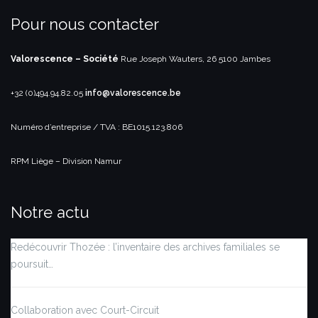
Pour nous contacter
Valorescence – Société
Rue Joseph Wauters, 26
5100 Jambes
+32 (0)494.94.82.05
info@valorescence.be
Numéro d’entreprise / TVA : BE1015.123.806
RPM Liège – Division Namur
Notre actu
Redécouvrir Thozée : l’inventaire des archives familiales se
poursuit…
Collaboration avec Court-Circuit