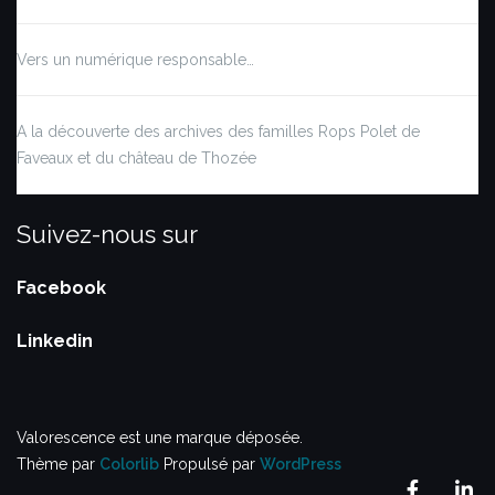
Vers un numérique responsable…
A la découverte des archives des familles Rops Polet de
Faveaux et du château de Thozée
Suivez-nous sur
Facebook
Linkedin
Valorescence est une marque déposée.
Thème par
Colorlib
Propulsé par
WordPress
Facebo
Li