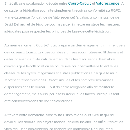
En 2018, une collaboration débute entre
Court-Circuit
et
Valorescence
. A
ce stade, la fédération souhaite simplement revoir sa conformité au RGPD.
Marie-Laurence (fondatrice de Valorescence) fait alors la connaissance de
David Dehard et de l’équipe pour les aider à mettre en place les mesures
adéquates pour respecter les principes de base de cette législation.
Au même moment, Court-Circuit prépare un déménagement imminent vers
de nouveaux locaux. La question des archives accumulées au fil des ans et
de leur devenir s’invite naturellement dans les discussions. Il est alors
convenu que la collaboration se poursuive pour permettre le tri entre les
classeurs, les flyers, magazines et autres publications ainsi que le mur
reprenant l’ensemble des CDs accumulés et les nombreuses caisses
dispersées dans le bureau. Tout doit être réorganisé afin de faciliter le
déménagement, mais aussi pour s’assurer que les traces utiles puissent
être conservées dans de bonnes conditions…
A travers cette démarche, c’est toute l’Histoire de Court-Circuit qui se
dévoile : les débuts, les projets menés, les discussions, les difficultés et les
victoires…Dans ces archives, se cachent les prémices d’une industrie