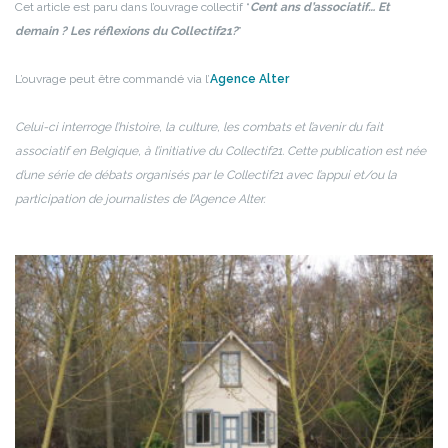
Cet article est paru dans l’ouvrage collectif “
Cent ans d’associatif… Et
demain ? Les réflexions du Collectif21?
”
L’ouvrage peut être commandé via l’
Agence Alter
Celui-ci interroge l’histoire, la culture, les combats et l’avenir du fait
associatif en Belgique, à l’initiative du Collectif21. Cette publication est née
d’une série de débats organisés par le Collectif21 avec l’appui et/ou la
participation de journalistes de l’Agence Alter.