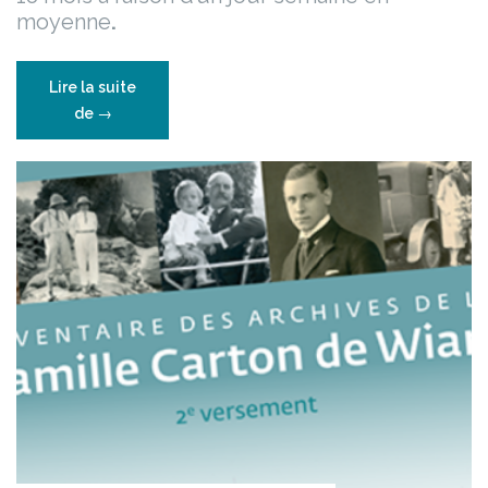
moyenne
.
Lire la suite
“18
de
→
mois
de
travail…”