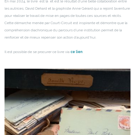
En mai 2024, le livre est là et est le résultat d’une belle collaboration entre
les autrices, David Dehard et la graphiste Anne Gérard qui a rejoint l’aventure
pour réaliser le travail de mise en pages de toutes ces sources et récits.
Cette démarche menée par Court-Circuit est inspirante et démontre que la
compréhension diachronique du parcours d’une institution permet de la
renforcer et de mieux repenser son action d’aujourd’hui.
Il est possible de se procurer ce livre via
ce lien
.