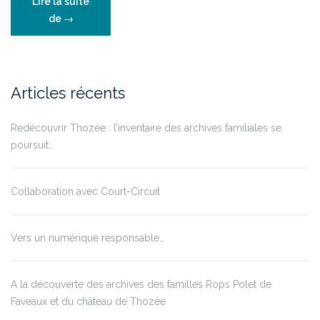
Lire la suite
“Les
de
→
archives
de
la
lignée
Articles récents
Carton
de
Redécouvrir Thozée : l’inventaire des archives familiales se
Wiart
poursuit…
récemment
inventoriées”
Collaboration avec Court-Circuit
Vers un numérique responsable…
A la découverte des archives des familles Rops Polet de
Faveaux et du château de Thozée