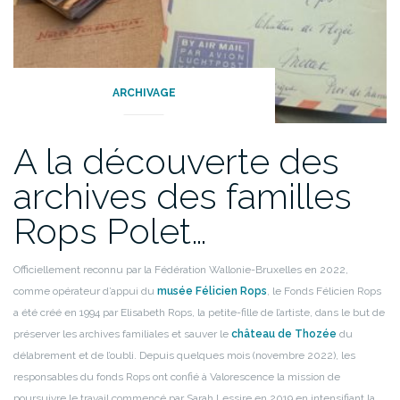
ARCHIVAGE
A la découverte des
archives des familles
Rops Polet…
Officiellement reconnu par la Fédération Wallonie-Bruxelles en 2022,
comme opérateur d’appui du
musée Félicien Rops
, le Fonds Félicien Rops
a été créé en 1994 par Elisabeth Rops, la petite-fille de l’artiste, dans le but de
préserver les archives familiales et sauver le
château de Thozée
du
délabrement et de l’oubli. Depuis quelques mois (novembre 2022), les
responsables du fonds Rops ont confié à Valorescence la mission de
poursuivre le travail commencé par Sarah Lessire en 2019 en intensifiant la