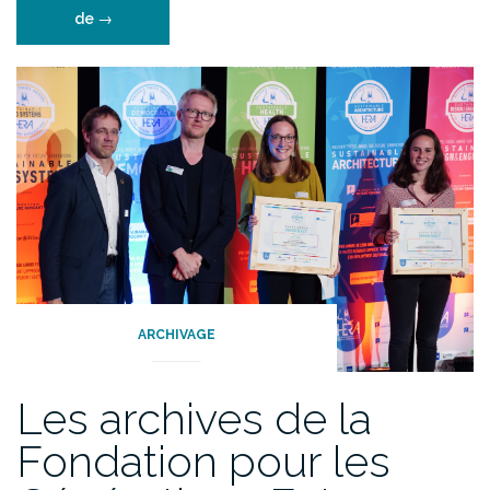
“Union
de
→
Wallonne
des
Entreprises
:
des
racines
en
1968
à
aujourd’hui.”
ARCHIVAGE
Les archives de la
Fondation pour les