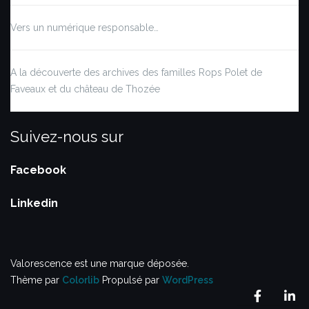
Vers un numérique responsable…
A la découverte des archives des familles Rops Polet de
Faveaux et du château de Thozée
Suivez-nous sur
Facebook
Linkedin
Valorescence est une marque déposée.
Thème par
Colorlib
Propulsé par
WordPress
Facebo
Li