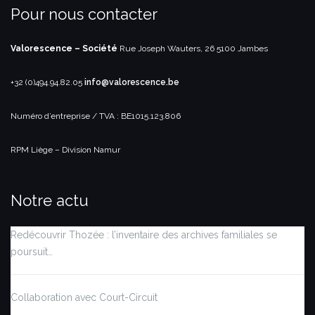
Pour nous contacter
Valorescence – Société
Rue Joseph Wauters, 26
5100 Jambes
+32 (0)494.94.82.05
info@valorescence.be
Numéro d’entreprise / TVA : BE1015.123.806
RPM Liège – Division Namur
Notre actu
Redécouvrir Thozée : l’inventaire des archives familiales se
poursuit…
Collaboration avec Court-Circuit