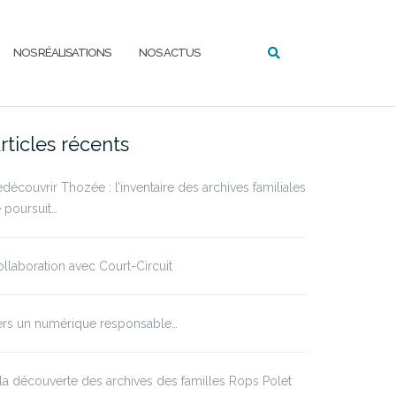
NOS RÉALISATIONS
NOS ACTUS
rticles récents
découvrir Thozée : l’inventaire des archives familiales
 poursuit…
llaboration avec Court-Circuit
ers un numérique responsable…
la découverte des archives des familles Rops Polet