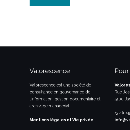
gouvernance
de
l’information…
enjeux
et
perspectives.”
Valorescence
Pour
Valorescence est une société de
Valore
consultance en gouvernance de
Rue Jos
l’information, gestion documentaire et
5100 J
archivage managérial.
+32 (0)4
Mentions légales et Vie privée
info@v