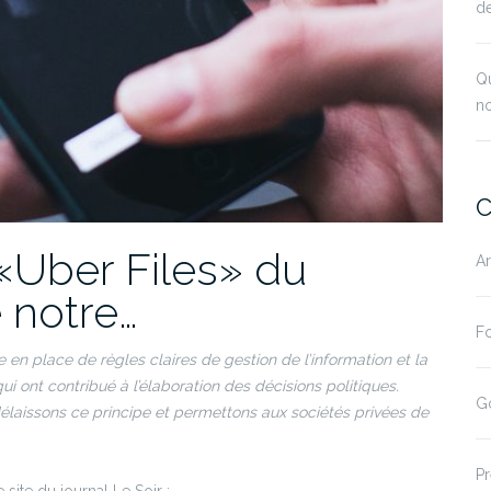
de
Qu
no
C
«Uber Files» du
A
 notre…
F
n place de règles claires de gestion de l’information et la
i ont contribué à l’élaboration des décisions politiques.
G
élaissons ce principe et permettons aux sociétés privées de
P