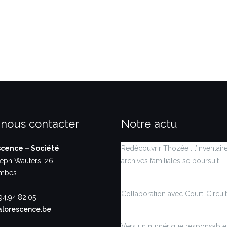
 nous contacter
Notre actu
scence – Société
Redécouvrir Thozée : l’inventair
eph Wauters, 26
archives familiales se poursuit…
ambes
Collaboration avec Court-Circuit
94.94.82.05
alorescence.be
Vers un numérique responsable