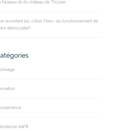
 Faveaux et du château de Thozée
e racontent les «Uber Files» du fonctionnement de
tre démocratie?
atégories
rchivage
ormation
ouvernance
résidence AAFB