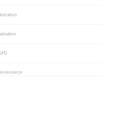
blication
alisation
GPD
alorescence