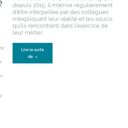
e
depuis 2015, il m’arrive régulièrement
d’être interpellée par des collègues
m’expliquant leur réalité et les soucis
qu’ils rencontrent dans l’exercice de
leur métier.
 de
Lire la suite
“Comment
de
→
e
contribuer
modestement
ur
au
débat
démocratique?”
t