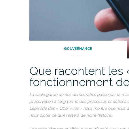
GOUVERNANCE
Que racontent les 
fonctionnement de
La sauvegarde de nos démocraties passe par la mise e
préservation à long terme des processus et actions qu
L’épisode des « Uber Files » nous montre que nous d
nous dicter ce qu’il restera de notre histoire…