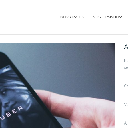
NOS SERVICES
NOS FORMATIONS
A
Re
se
Co
V
A 