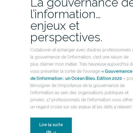
La gouvernance d
l’information…
enjeux et
perspectives.
Collaborer et échanger avec d’autres professionnels
la gouvernance de l’information, c’est une raison de
plus d’aimer mon métier. Très heureuse aujourd’hui d
vous présenter la sortie de l’ouvrage
« Gouvernance
de l’information : un Océan Bleu. Edition 2020
» po
témoigner de l’importance de la gouvernance de
l’information au sein des organisations publiques et
privées. 17 professionnels de l’information vous offren
un regard croisé sur ces enjeux et les défis à relever!
Lire la suite
“La
de
→