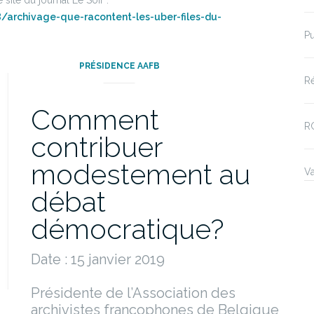
site du journal Le Soir :
/archivage-que-racontent-les-uber-files-du-
Pu
PRÉSIDENCE AAFB
Ré
Comment
R
contribuer
modestement au
V
débat
démocratique?
Date : 15 janvier 2019
Présidente de l’Association des
archivistes francophones de Belgique