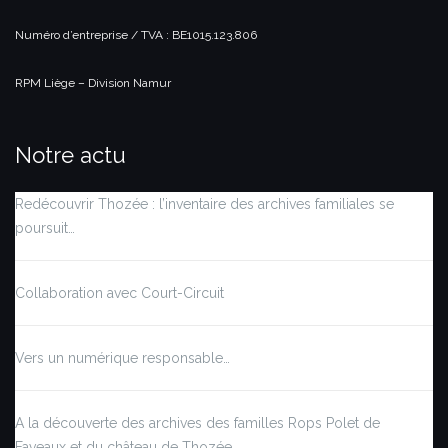
Numéro d’entreprise / TVA : BE1015.123.806
RPM Liège – Division Namur
Notre actu
Redécouvrir Thozée : l’inventaire des archives familiales se
poursuit…
Collaboration avec Court-Circuit
Vers un numérique responsable…
A la découverte des archives des familles Rops Polet de
Faveaux et du château de Thozée