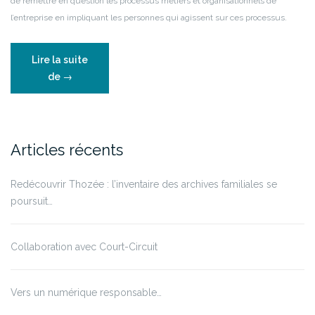
de remettre en question les processus métiers et organisationnels de
l’entreprise en impliquant les personnes qui agissent sur ces processus.
Lire la suite
“La
de
→
Gouvernance
de
l’information…
au
Articles récents
service
de
Redécouvrir Thozée : l’inventaire des archives familiales se
la
poursuit…
transition
numérique
des
Collaboration avec Court-Circuit
entreprises”
Vers un numérique responsable…